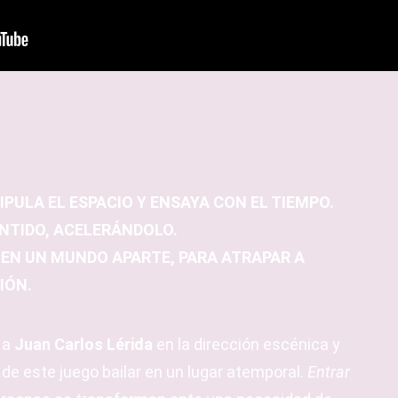
PULA EL ESPACIO Y ENSAYA CON EL TIEMPO.
NTIDO, ACELERÁNDOLO.
 EN UN MUNDO APARTE, PARA ATRAPAR A
IÓN.
 a
Juan Carlos Lérida
en la dirección escénica y
de este juego bailar en un lugar atemporal.
Entrar