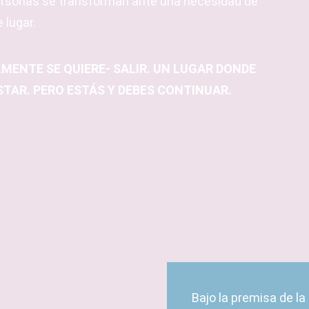
rsonas se transforman ante una necesidad de
 lugar.
LMENTE SE QUIERE- SALIR. UN LUGAR DONDE
STAR. PERO ESTÁS Y DEBES CONTINUAR.
Bajo la premisa de la