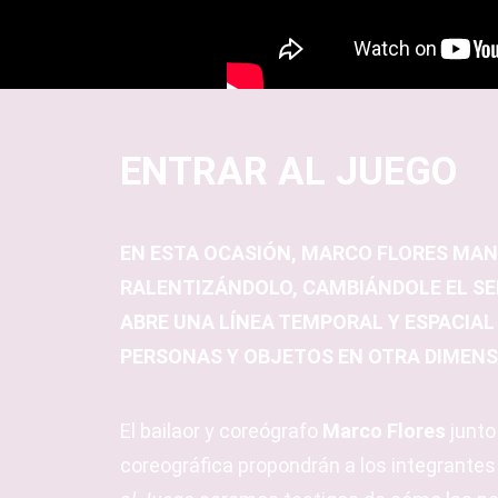
ENTRAR AL JUEGO
EN ESTA OCASIÓN, MARCO FLORES MANI
RALENTIZÁNDOLO, CAMBIÁNDOLE EL SE
ABRE UNA LÍNEA TEMPORAL Y ESPACIAL
PERSONAS Y OBJETOS EN OTRA DIMENS
El bailaor y coreógrafo
Marco Flores
junto
coreográfica propondrán a los integrantes 