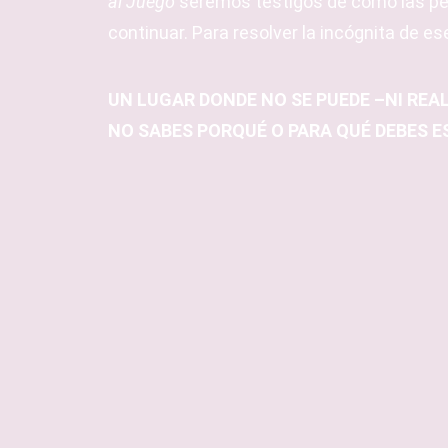
al Juego
seremos testigos de cómo las pe
continuar. Para resolver la incógnita de ese
UN LUGAR DONDE NO SE PUEDE –NI REA
NO SABES PORQUÉ O PARA QUÉ DEBES E